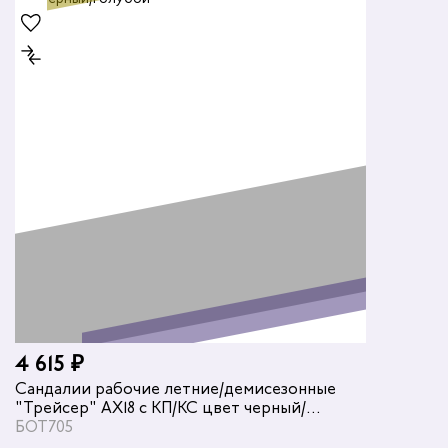
4 615 ₽
Сандалии рабочие летние/демисезонные
"Трейсер" AX18 с КП/КС цвет черный/
голубой
БОТ705