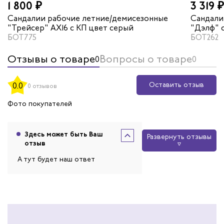
1 800 ₽
3 319 ₽
Сандалии рабочие летние/демисезонные
Сандали
"Трейсер" AX16 с КП цвет серый
"Дэлф" 
БОТ775
БОТ262
Отзывы о товаре
Вопросы о товаре
0
0
Оставить отзыв
0.0
0 отзывов
Фото покупателей
Здесь может быть Ваш
Развернуть отзывы
отзыв
А тут будет наш ответ