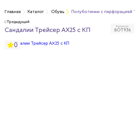
Главная
Каталог
Обувь
Полуботинки с перфорацией "Тр
Предыдущий
Артикул:
бувь
Сандалии Трейсер АХ25 с КП
БОТ936
0
бувь
вная обувь
йкая обувь
йкая обувь
ры для обуви