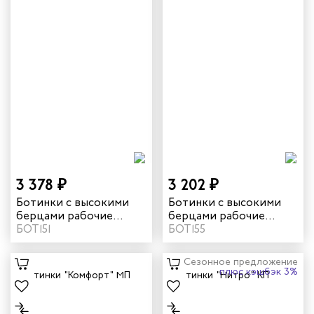
3 378 ₽
3 202 ₽
Ботинки с высокими
Ботинки с высокими
берцами рабочие
берцами рабочие
летние/демисезонные
БОТ151
летние/демисезонные
БОТ155
"Комфорт" с МП цвет
"Комфорт" цвет
черный
черный
Сезонное предложение
плюс кэшбэк 3%