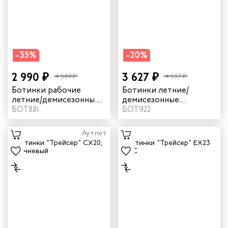
-35%
-20%
2 990 ₽
3 627 ₽
4 589 ₽
4 537 ₽
Ботинки рабочие
Ботинки летние/
летние/демисезонные
демисезонные
"Трейсер" AX17 с КП
БОТ881
"Трейсер" CX20 цвет
БОТ922
цвет серый
серый
Аутлет