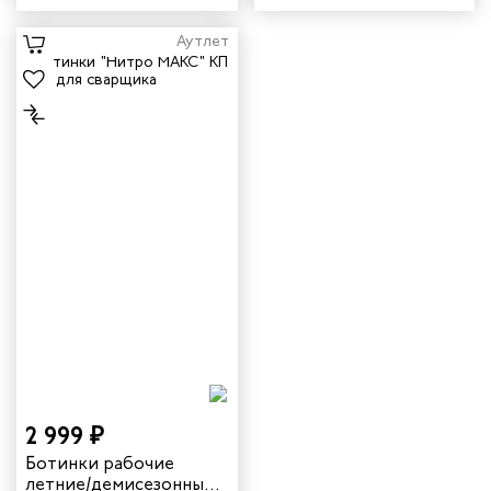
КЩС цвет черный
цвет черный
Аутлет
2 999 ₽
Ботинки рабочие
летние/демисезонные