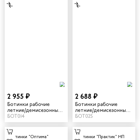
2 955 ₽
2 688 ₽
Ботинки рабочие
Ботинки рабочие
летние/демисезонные
летние/демисезонные
"Комфорт" цвет
БОТ014
"Оптима" с МП цвет
БОТ025
черный
черный