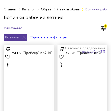
Главная
Каталог
Обувь
Летняя обувь
Ботинки рабоч
Ботинки рабочие летние
бувь
1
бувь
Ботинки
Сбросить все фильтры
вная обувь
Сезонное предложение
плюс кэшбэк 3%
йкая обувь
йкая обувь
ры для обуви