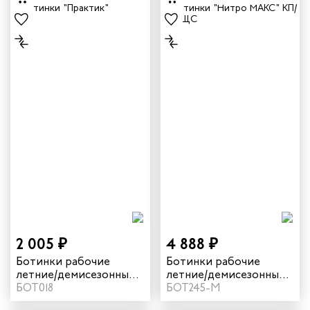
2 005 ₽
4 888 ₽
Ботинки рабочие
Ботинки рабочие
летние/демисезонные
летние/демисезонные
"Практик" цвет черный
БОТ018
"Нитро МАКС" с КП/КС
БОТ245-М
КЩС цвет черный