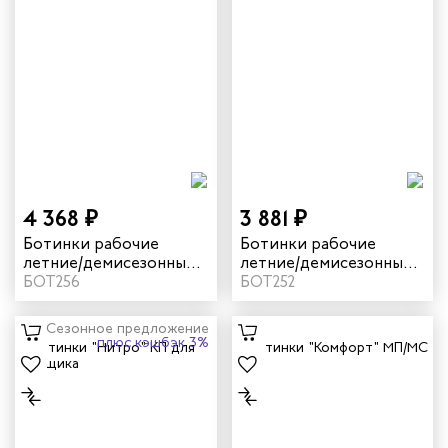
4 368 ₽
3 881 ₽
Ботинки рабочие
Ботинки рабочие
летние/демисезонные
летние/демисезонные
"Дэлф" с КП/КС цвет
БОТ256
"Дэлф" с КП цвет
БОТ252
черный/бежевый
черный/бежевый
Сезонное предложение
плюс кэшбэк 3%