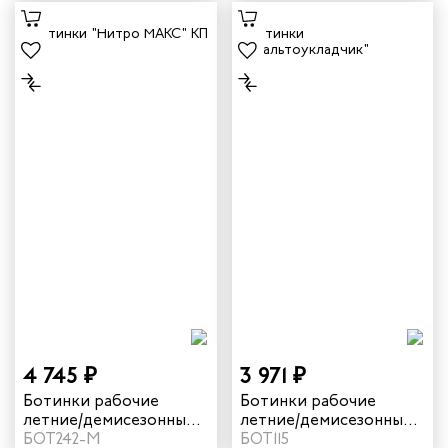
4 745 ₽
3 971 ₽
Ботинки рабочие
Ботинки рабочие
летние/демисезонные
летние/демисезонные
"Нитро МАКС" с КП
БОТ242-М
"Асфальтоукладчик"
БОТ115