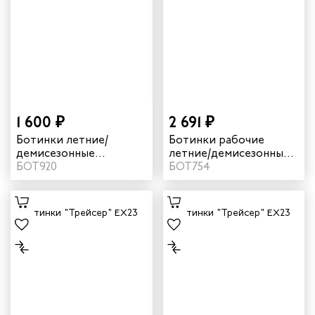
1 600 ₽
2 691 ₽
Ботинки летние/
Ботинки рабочие
демисезонные
летние/демисезонные
"Трейсер" CX20 цвет
БОТ920
"Трейсер" EX с КП/КС
БОТ754
коричневый
цвет черный