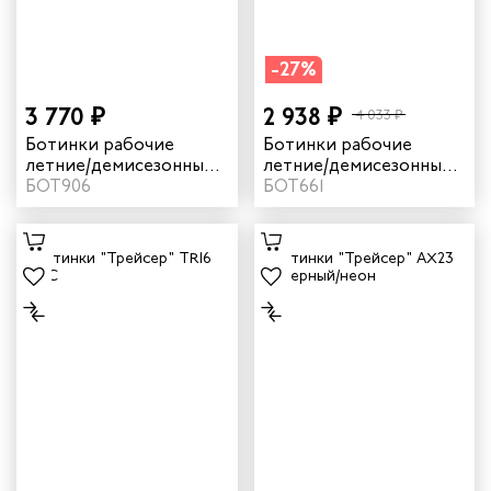
-27%
3 770 ₽
2 938 ₽
4 033 ₽
Ботинки рабочие
Ботинки рабочие
летние/демисезонные
летние/демисезонные
"Трейсер" BX21 с КП
БОТ906
"Трейсер" BX21 для
БОТ661
цвет черный/
ИТР цвет черный/
коричневый
коричневый