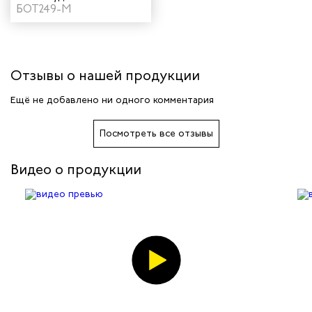
КЩС "Нитро МАКС" с
БОТ249-М
КП для сварщика цвет
черный
Отзывы о нашей продукции
Ещё не добавлено ни одного комментария
Посмотреть все отзывы
Видео о продукции