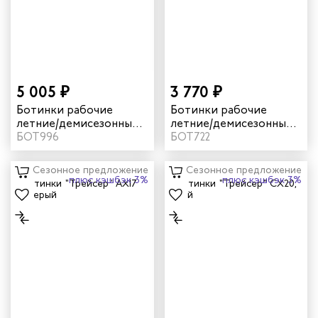
5 005 ₽
3 770 ₽
Ботинки рабочие
Ботинки рабочие
летние/демисезонные
летние/демисезонные
"Трейсер" TR16 с КП/КС
БОТ996
"Трейсер" AX23 с КП
БОТ722
цвет черный
цвет черный/неоновый
Сезонное предложение
Сезонное предложение
плюс кэшбэк 3%
плюс кэшбэк 3%