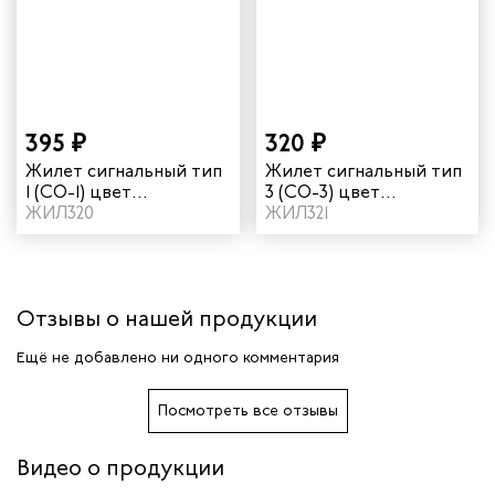
авцов
енеров
рщика
395 ₽
320 ₽
и руководителей
Жилет сигнальный тип
Жилет сигнальный тип
1 (СО-1) цвет
3 (СО-3) цвет
оранжевый
ЖИЛ320
оранжевый
ЖИЛ321
рой помощи
итеров
Отзывы о нашей продукции
арей
Ещё не добавлено ни одного комментария
ников
Посмотреть все отзывы
оналадчиков
Видео о продукции