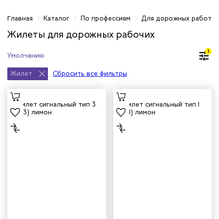
фессиям
Главная
Каталог
По профессиям
Для дорожных работн
Жилеты для дорожных рабочих
инистов
1
ителей
Жилет
Сбросить все фильтры
естер
рщиц
сервиса
тажников
триков
телей