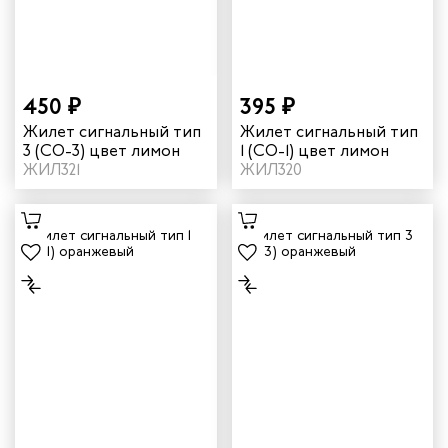
циантов
ей
450 ₽
395 ₽
Жилет сигнальный тип
Жилет сигнальный тип
кмахеров
3 (СО-3) цвет лимон
1 (СО-1) цвет лимон
ЖИЛ321
ЖИЛ320
ичных
ря
чиков
ров
жных работников