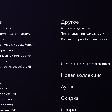
и
Другое
котажные
Аптечки медицинские
ниженных температур
Постельные принадлежности
еги
Хозинвентарь и бытовая химия
ханических воздействий
норазовые
вышенных температур
резов
Сезонное предложе
мических воздействий
Новая коллекция
ы
Аутлет
 лица
ов дыхания
Скидка
ов слуха
 работах
Скоро
ческие СИЗ