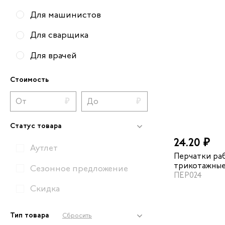
Для машинистов
Для сварщика
Для врачей
Для медсестер
Стоимость
Для скорой помощи
Для горничных
Статус товара
Для монтажников
24.20 ₽
Аутлет
Перчатки ра
Для слесарей
трикотажные
Сезонное предложение
ПЕР024
Для грузчиков
Скидка
Для официантов
Тип товара
Сбросить
Для строителей