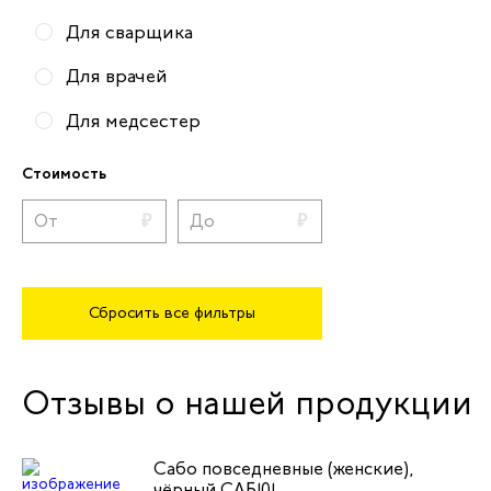
Для сварщика
Для врачей
Для медсестер
Для скорой помощи
Стоимость
Для механиков
Для пусконаладчиков
Для складских работников
Сбросить все фильтры
Для техников
Вся рабочая обувь
Отзывы о нашей продукции
Сабо повседневные (женские),
чёрный САБ101