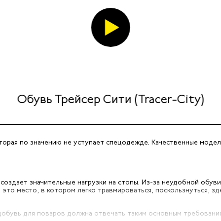
Обувь Трейсер Сити (Tracer-City)
торая по значению не уступает спецодежде. Качественные модел
 создает значительные нагрузки на стопы. Из-за неудобной обув
— это место, в котором легко травмироваться, поскользнуться,
ецобувь для поваров должна отвечать таким основным требовани