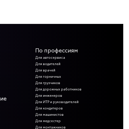
апряжения в отдельных зонах. Такая мужская и женская
я.
ерхностях. Закрытый носок защищает стопу от травм.
ддерживают комфорт носки. Перфорация верхней части
ействие высоких температур, влаги, частые мойки, другие
По профессиям
Для автосервиса
да». В каталоге компании представлены сертифицированные
рямого производителя, что дает значительную экономию на
Для водителей
 все регионы и в страны СНГ.
Для врачей
Для горничных
Для грузчиков
Для дорожных работников
Для инженеров
ние
Для ИТР и руководителей
Для кондитеров
Для машинистов
Для медсестер
Для монтажников