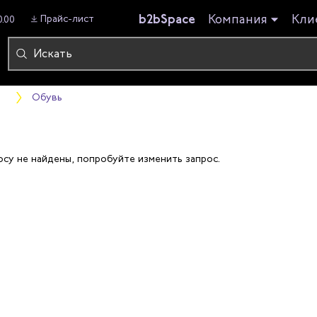
b2bSpace
Компания
Кли
Прайс-лист
0.00
в
Обувь
осу не найдены, попробуйте изменить запрос.