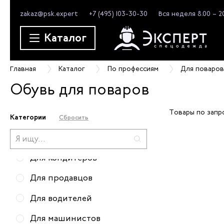
zakaz@psk.expert
+7 (495) 103-30-30
Вся неделя 8.00 – 2
Для уборщиц
Каталог
Для инженеров
Для пекаря
Главная
Каталог
По профессиям
Для поваро
Для электриков
Обувь для поваров
Для ИТР и руководителей
Товары по запр
Для поваров
Категории
Сбросить
Для автосервиса
Для кондитеров
Для продавцов
Для водителей
Для машинистов